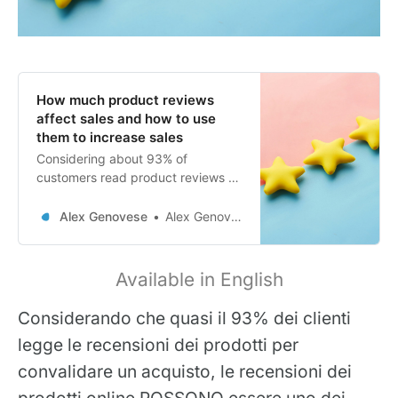
How much product reviews
affect sales and how to use
them to increase sales
Considering about 93% of
customers read product reviews to
make a purchase,online product
reviews CAN be one of your most
Alex Genovese
Alex Genovese
significant e-commerce tools
forgenerating revenue.
Unfortunately, many companies do
Available in English
not invest in this aspect, although it
has beenclear that product reviews
Considerando che quasi il 93% dei clienti
add more transp…
legge le recensioni dei prodotti per
convalidare un acquisto, le recensioni dei
prodotti online POSSONO essere uno dei